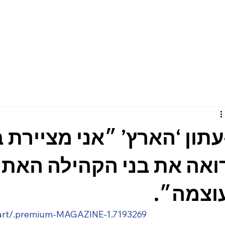
תון ‘הארץ’ ״אני מציירת בג
ואה את בני הקהילה האתי
עוצמה״
ry/art/.premium-MAGAZINE-1.7193269