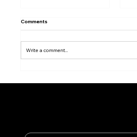
Comments
Write a comment...
Invitation. Group Exhibition
Inv
NIRIT TAKELE
Sign up for news and updates fro